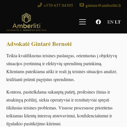
+370 637 04305
gintare@amberliti.lt
LT
EN
Advokatė Gintarė Bernotė
Teikia kvalifikuotas teisines paslaugas, orientuotas į objektyvų
situacijos įvertinimą ir efektyvių sprendimų parinkimą.
Klientams pateikiama aiški ir reali jų teisinės situacijos analizė,
leidžianti priimti pagrįstus sprendimus.
Kontora, pasitelkdama sukauptą patirtį, profesines žinias ir
atsakingą požiūrį, siekia operatyviai ir rezultatyviai spręsti
iškilusias teisines problemas. Visuose procesuose prioritetas
teikiamas klientų interesų atstovavimui, konfidencialumui ir
ilgalaikio pasitikėjimo kūrimui.