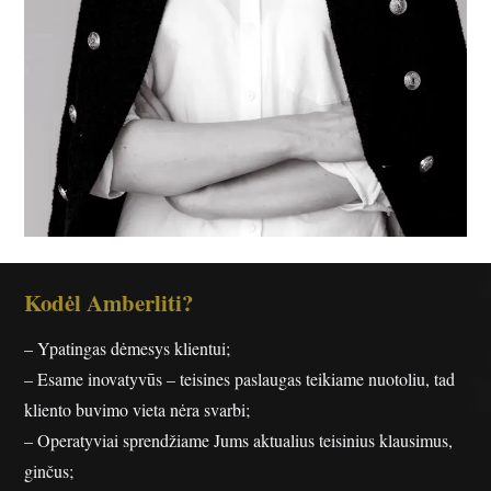
Kodėl Amberliti?
– Ypatingas dėmesys klientui;
– Esame inovatyvūs – teisines paslaugas teikiame nuotoliu, tad
kliento buvimo vieta nėra svarbi;
– Operatyviai sprendžiame Jums aktualius teisinius klausimus,
ginčus;