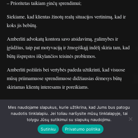
– Prioritetas taikiam ginčų sprendimui;
Siekiame, kad klientas žinotų realų situacijos vertinimą, kad ir
koks jis bebūtų.
Amberliti advokatų kontora savo atsidavimą, galimybes ir
įgūdžius, taip pat motyvaciją ir žmogiškąjį indėlį skiria tam, kad
būtų išspręstos iškylančios teisinės problemos.
Amberliti požiūris bei vertybės padeda užtikrinti, kad visuose
mūsų priimamuose sprendimuose didžiausias dėmesys būtų
skiriamas klientų interesams ir poreikiams.
Mes naudojame slapukus, kurie užtikrina, kad Jums bus patogu
naudotis tinklalapiu. Jei toliau naršysite mūsų tinklalapyje, tai
2026 © Tinklapių priežiūra Solution:
Svetainių priežiūra
|
tolygu Jūsų sutikimui su slapukų naudojimu.
Privatumo politika
|
Slapukų informacija
Sutinku
Privatumo politika