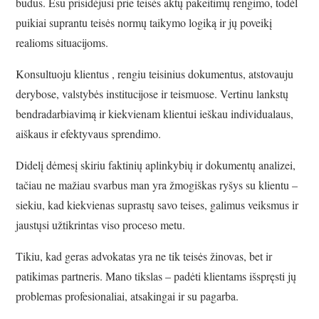
būdus. Esu prisidėjusi prie teisės aktų pakeitimų rengimo, todėl
puikiai suprantu teisės normų taikymo logiką ir jų poveikį
realioms situacijoms.
Konsultuoju klientus , rengiu teisinius dokumentus, atstovauju
derybose, valstybės institucijose ir teismuose. Vertinu lankstų
bendradarbiavimą ir kiekvienam klientui ieškau individualaus,
aiškaus ir efektyvaus sprendimo.
Didelį dėmesį skiriu faktinių aplinkybių ir dokumentų analizei,
tačiau ne mažiau svarbus man yra žmogiškas ryšys su klientu –
siekiu, kad kiekvienas suprastų savo teises, galimus veiksmus ir
jaustųsi užtikrintas viso proceso metu.
Tikiu, kad geras advokatas yra ne tik teisės žinovas, bet ir
patikimas partneris. Mano tikslas – padėti klientams išspręsti jų
problemas profesionaliai, atsakingai ir su pagarba.