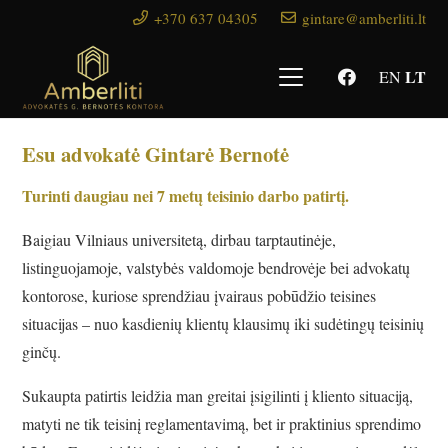
+370 637 04305
gintare@amberliti.lt
LT
EN
Esu advokatė Gintarė Bernotė
Turinti daugiau nei 7 metų teisinio darbo patirtį.
Baigiau Vilniaus universitetą, dirbau tarptautinėje,
listinguojamoje, valstybės valdomoje bendrovėje bei advokatų
kontorose, kuriose sprendžiau įvairaus pobūdžio teisines
situacijas – nuo kasdienių klientų klausimų iki sudėtingų teisinių
ginčų.
Sukaupta patirtis leidžia man greitai įsigilinti į kliento situaciją,
matyti ne tik teisinį reglamentavimą, bet ir praktinius sprendimo