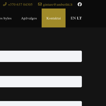
+370 637 04305
gintare@amberliti.lt
LT
EN
os bylos
Apžvalgos
Kontaktai