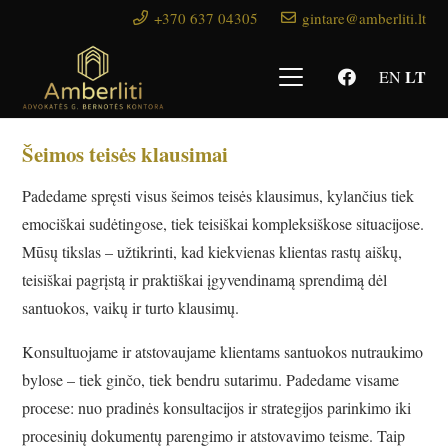
+370 637 04305
gintare@amberliti.lt
LT
EN
Šeimos teisės klausimai
Padedame spręsti visus šeimos teisės klausimus, kylančius tiek
emociškai sudėtingose, tiek teisiškai kompleksiškose situacijose.
Mūsų tikslas – užtikrinti, kad kiekvienas klientas rastų aiškų,
teisiškai pagrįstą ir praktiškai įgyvendinamą sprendimą dėl
santuokos, vaikų ir turto klausimų.
Konsultuojame ir atstovaujame klientams santuokos nutraukimo
bylose – tiek ginčo, tiek bendru sutarimu. Padedame visame
procese: nuo pradinės konsultacijos ir strategijos parinkimo iki
procesinių dokumentų parengimo ir atstovavimo teisme. Taip