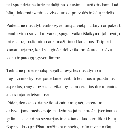
pat sprendžiame turto padalijimo klausimus, užtikrindami, kad
būtų tinkamai įvertintas visas turtas, prievolės ir šalių indėlis.
Padedame nustatyti vaiko gyvenamąją vietą, sudaryti ar pakeisti
bendravimo su vaiku tvarką, spręsti vaiko išlaikymo (alimentų)
priteisimo, padidinimo ar sumažinimo klausimus. Taip pat
konsultuojame, kai kyla ginčai dėl vaiko priežiūros ar tėvų
teisių ir pareigų įgyvendinimo.
Teikiame profesionalią pagalbą tėvystės nustatymo ir
nuginčijimo bylose, padedame įvertinti teisinius ir praktinius
aspektus, rengiame visus reikalingus procesinius dokumentus ir
atstovaujame teismuose.
Didelį dėmesį skiriame ikiteisminiam ginčų sprendimui –
dalyvaujame mediacijoje, padedame jai pasiruošti, įvertiname
galimus susitarimo scenarijus ir siekiame, kad konfliktai būtų
išspręsti kuo greičiau, mažinant emocinę ir finansinę naštą