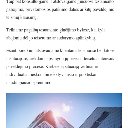
Taip pat konsultuojame ir atstovaujame ginčuose testamento
galiojimo, privalomosios palikimo dalies ar kitų paveldėjimo
teisinių klausimų.
Teikiame pagalbą testamento ginčijimo bylose, kai kyla
abejonių dėl jo teisėtumo ar sudarymo aplinkybių.
Esant poreikiui, atstovaujame klientams teismuose bei kitose
institucijose, siekdami apsaugoti jų teises ir teisėtus interesus
paveldėjimo procese. Kiekvieną situaciją vertiname
individualiai, ieškodami efektyviausio ir praktiškai
naudingiausio sprendimo.