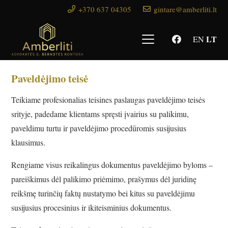
+370 637 04305
gintare@amberliti.lt
LT
EN
Paveldėjimo teisė
Teikiame profesionalias teisines paslaugas paveldėjimo teisės
srityje, padedame klientams spręsti įvairius su palikimu,
paveldimu turtu ir paveldėjimo procedūromis susijusius
klausimus.
Rengiame visus reikalingus dokumentus paveldėjimo byloms –
pareiškimus dėl palikimo priėmimo, prašymus dėl juridinę
reikšmę turinčių faktų nustatymo bei kitus su paveldėjimu
susijusius procesinius ir ikiteisminius dokumentus.