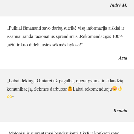
Indrė M.
„Puikiai išmananti savo darbą,suteikė visą informacija aiškiai ir
išsamiai,randa racionalius sprendimus .Rekomendacijos 100%
,ačiū ir kuo dideliausios sėkmės bylose!“
Asta
„Labai dėkinga Gintarei už pagalbą, operatyvumą ir sklandžią
komunikaciją. Sėkmės darbuose
Labai rekomenduoju
“
Renata
„Maloniai ir suprantamai bendraujanti, tiksli ir konkreti savo