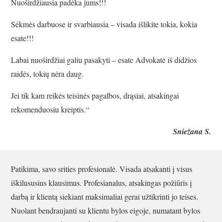
Nuoširdžiausia padėka jums!!!
Sėkmės darbuose ir svarbiausia – visada išlikite tokia, kokia
esate!!!
Labai nuoširdžiai galiu pasakyti – esate Advokatė iš didžios
raidės, tokių nėra daug.
Jei tik kam reikės teisinės pagalbos, drąsiai, atsakingai
rekomenduosiu kreiptis.“
Sniežana S.
Patikima, savo srities profesionalė. Visada atsakanti į visus
iškilususius klausimus. Profesianalus, atsakingas požiūris į
darbą ir klientą siekiant maksimaliai gerai užtikrinti jo teises.
Nuolant bendraujanti su klientu bylos eigoje, numatant bylos