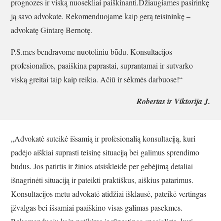
prognozes ir viską nuosekliai paiškinanti.Džiaugiames pasirinkę
ją savo advokate. Rekomenduojame kaip gerą teisininkę –
advokatę Gintarę Bernotę.
P.S.mes bendravome nuotoliniu būdu. Konsultacijos
profesionalios, paaiškina paprastai, suprantamai ir sutvarko
viską greitai taip kaip reikia. Ačiū ir sėkmės darbuose!“
Robertas ir Viktorija J.
„Advokatė suteikė išsamią ir profesionalią konsultaciją, kuri
padėjo aiškiai suprasti teisinę situaciją bei galimus sprendimo
būdus. Jos patirtis ir žinios atsiskleidė per gebėjimą detaliai
išnagrinėti situaciją ir pateikti praktiškus, aiškius patarimus.
Konsultacijos metu advokatė atidžiai išklausė, pateikė vertingas
įžvalgas bei išsamiai paaiškino visas galimas pasekmes.