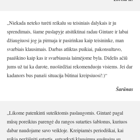
„Niekada neteko turėti reikalu su teisiniais dalykais ir ju
sprendimais, šiame puslapyje atsitiktinai radau Gintare ir labai
džiaugiuosi jog ja pirmaja ir pasirinkau kaip teisininke, man
svarbiais klausimais. Darbas atliktas puikiai, pakonsultavo,
paaiškino kaip kas ir svarbiausia laimėjome byla. Didelis ačiū
jums už tai ka darote, nuoširdžiai rekomenduoju visiems. Jei dar
kadanors bus panaši situacija būtinai kreipsiuosi!:)“
Šarūnas
„Likome patenkinti suteiktomis paslaugomis. Gintarė pagal
mūsų poreikius parengė du rangos sutarties šablonus, kuriuos
dabar naudojame savo veikloje. Kreipiamės periodiškai, kai
reikia peržiūrėti sutartis, sutvarkyti klausimus susijusius su