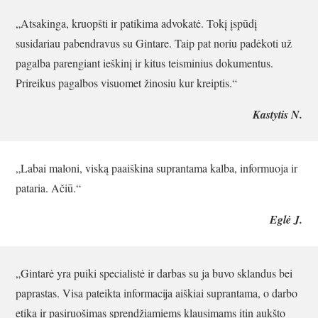
„Atsakinga, kruopšti ir patikima advokatė. Tokį įspūdį
susidariau pabendravus su Gintare. Taip pat noriu padėkoti už
pagalba parengiant ieškinį ir kitus teisminius dokumentus.
Prireikus pagalbos visuomet žinosiu kur kreiptis.“
Kastytis N.
„Labai maloni, viską paaiškina suprantama kalba, informuoja ir
pataria. Ačiū.“
Eglė J.
„Gintarė yra puiki specialistė ir darbas su ja buvo sklandus bei
paprastas. Visa pateikta informacija aiškiai suprantama, o darbo
etika ir pasiruošimas sprendžiamiems klausimams itin aukšto