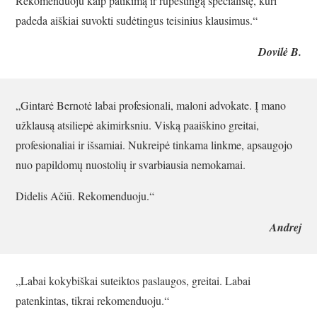
Rekomenduoju kaip patikimą ir rūpestingą specialistę, kuri
padeda aiškiai suvokti sudėtingus teisinius klausimus.“
Dovilė B.
„Gintarė Bernotė labai profesionali, maloni advokate. Į mano
užklausą atsiliepė akimirksniu. Viską paaiškino greitai,
profesionaliai ir išsamiai. Nukreipė tinkama linkme, apsaugojo
nuo papildomų nuostolių ir svarbiausia nemokamai.
Didelis Ačiū. Rekomenduoju.“
Andrej
„Labai kokybiškai suteiktos paslaugos, greitai. Labai
patenkintas, tikrai rekomenduoju.“