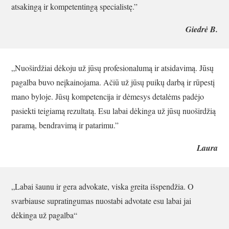
atsakingą ir kompetentingą specialistę.”
Giedrė B.
„Nuoširdžiai dėkoju už jūsų profesionalumą ir atsidavimą. Jūsų
pagalba buvo neįkainojama. Ačiū už jūsų puikų darbą ir rūpestį
mano byloje. Jūsų kompetencija ir dėmesys detalėms padėjo
pasiekti teigiamą rezultatą. Esu labai dėkinga už jūsų nuoširdžią
paramą, bendravimą ir patarimu.”
Laura
„Labai šaunu ir gera advokate, viska greita išspendžia. O
svarbiause supratingumas nuostabi advotate esu labai jai
dėkinga už pagalba“