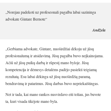
„Norejau padekoti uz profeseonali pagalba labai sazininga
advokate Gintare Bernote“
Andžela
„Gerbiama advokate, Gintare, nuoširdžiai dėkoju už jūsų
profesionalumą ir atsidavimą. Jūsų pagalba buvo neįkainojama.
Ačiū už jūsų puikų darbą ir rūpestį mano byloje. Jūsų
kompetencija ir dėmesys detalėms padėjo pasiekti teigiamą
rezultatą. Esu labai dėkinga už jūsų nuoširdžią paramą,
bendravimą ir patarimus. Jūsų darbas buvo nepriekaištingas.
Net ir tada, kai mano rankos nusvirdavo eiti toliau, jus buvote
ta, kuri visada tikėjote mano byla.