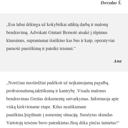
Dovydas Š.
„Esu labai dėkinga už kokybiškai atliktą darbą ir malonų
bendravimą. Advokatė Gintarė Bernotė atsakė į rūpimus
klausimus, suprantamai išaiškino kas bus ir kaip, operatyviai
paruošė pareiškimą ir pateikė teismui.“
Ana
„Norėčiau nuoširdžiai padėkoti už neįkainojamą pagalbą,
profesionalumą,taktiškumą ir kantrybę .Visada malonus
bendravimas Greitas dokumentų sutvarkymas. Informuoja apie
viską kiekviename etape. Kilus neaiškumam
paaiškina.Įsigilinate į asmeninę situaciją. Surašytas skundas
Vartotojų teisėms buvo patenkintas.Jūsų dėka ginčas laimėtas!“