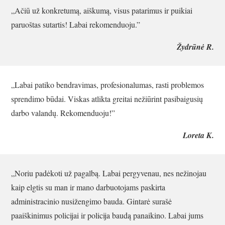
„Ačiū už konkretumą, aiškumą, visus patarimus ir puikiai
paruoštas sutartis! Labai rekomenduoju.”
Žydrūnė R.
„Labai patiko bendravimas, profesionalumas, rasti problemos
sprendimo būdai. Viskas atlikta greitai nežiūrint pasibaigusių
darbo valandų. Rekomenduoju!”
Loreta K.
„Noriu padėkoti už pagalbą. Labai pergyvenau, nes nežinojau
kaip elgtis su man ir mano darbuotojams paskirta
administracinio nusižengimo bauda. Gintarė surašė
paaiškinimus policijai ir policija baudą panaikino. Labai jums