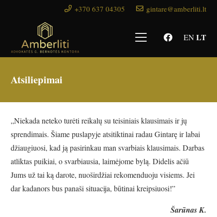
+370 637 04305
gintare@amberliti.lt
LT
EN
Atsiliepimai
„Niekada neteko turėti reikalų su teisiniais klausimais ir jų
sprendimais. Šiame puslapyje atsitiktinai radau Gintarę ir labai
džiaugiuosi, kad ją pasirinkau man svarbiais klausimais. Darbas
atliktas puikiai, o svarbiausia, laimėjome bylą. Didelis ačiū
Jums už tai ką darote, nuoširdžiai rekomenduoju visiems. Jei
dar kadanors bus panaši situacija, būtinai kreipsiuosi!”
Šarūnas K.