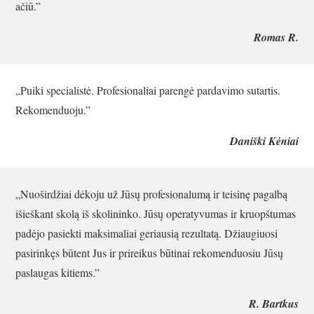
ačiū.”
Romas R.
„Puiki specialistė. Profesionaliai parengė pardavimo sutartis.
Rekomenduoju.”
Daniški Kėniai
„Nuoširdžiai dėkoju už Jūsų profesionalumą ir teisinę pagalbą
išieškant skolą iš skolininko. Jūsų operatyvumas ir kruopštumas
padėjo pasiekti maksimaliai geriausią rezultatą. Džiaugiuosi
pasirinkęs būtent Jus ir prireikus būtinai rekomenduosiu Jūsų
paslaugas kitiems.”
R. Bartkus