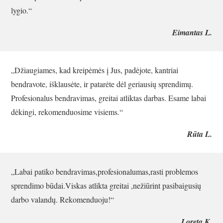
lygio.“
Eimantas L.
„Džiaugiames, kad kreipėmės į Jus, padėjote, kantriai
bendravote, išklausėte, ir patarėte dėl geriausių sprendimų.
Profesionalus bendravimas, greitai atliktas darbas. Esame labai
dėkingi, rekomenduosime visiems.“
Rūta L.
„Labai patiko bendravimas,profesionalumas,rasti problemos
sprendimo būdai.Viskas atlikta greitai ,nežiūrint pasibaigusių
darbo valandų. Rekomenduoju!“
Loreta K.