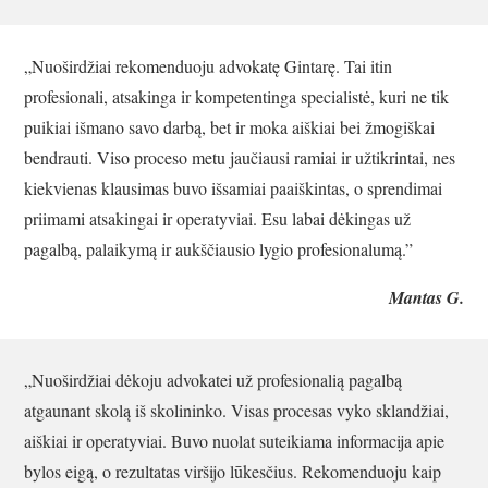
„Nuoširdžiai rekomenduoju advokatę Gintarę. Tai itin
profesionali, atsakinga ir kompetentinga specialistė, kuri ne tik
puikiai išmano savo darbą, bet ir moka aiškiai bei žmogiškai
bendrauti. Viso proceso metu jaučiausi ramiai ir užtikrintai, nes
kiekvienas klausimas buvo išsamiai paaiškintas, o sprendimai
priimami atsakingai ir operatyviai. Esu labai dėkingas už
pagalbą, palaikymą ir aukščiausio lygio profesionalumą.”
Mantas G.
„Nuoširdžiai dėkoju advokatei už profesionalią pagalbą
atgaunant skolą iš skolininko. Visas procesas vyko sklandžiai,
aiškiai ir operatyviai. Buvo nuolat suteikiama informacija apie
bylos eigą, o rezultatas viršijo lūkesčius. Rekomenduoju kaip