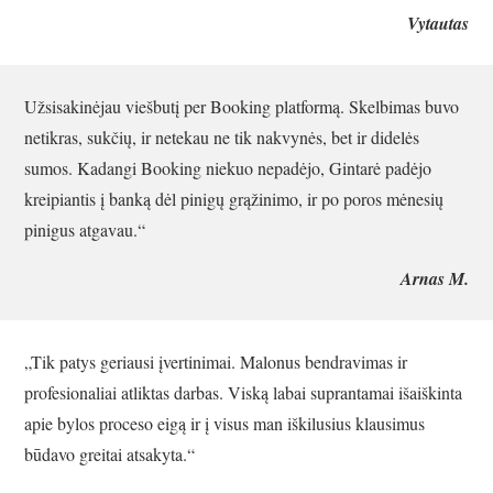
Vytautas
Užsisakinėjau viešbutį per Booking platformą. Skelbimas buvo
netikras, sukčių, ir netekau ne tik nakvynės, bet ir didelės
sumos. Kadangi Booking niekuo nepadėjo, Gintarė padėjo
kreipiantis į banką dėl pinigų grąžinimo, ir po poros mėnesių
pinigus atgavau.“
Arnas M.
„Tik patys geriausi įvertinimai. Malonus bendravimas ir
profesionaliai atliktas darbas. Viską labai suprantamai išaiškinta
apie bylos proceso eigą ir į visus man iškilusius klausimus
būdavo greitai atsakyta.“