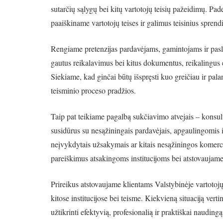
sutarčių sąlygų bei kitų vartotojų teisių pažeidimų. Pade
paaiškiname vartotojų teises ir galimus teisinius spren
Rengiame pretenzijas pardavėjams, gamintojams ir pasl
gautus reikalavimus bei kitus dokumentus, reikalingus
Siekiame, kad ginčai būtų išspręsti kuo greičiau ir palan
teisminio proceso pradžios.
Taip pat teikiame pagalbą sukčiavimo atvejais – konsu
susidūrus su nesąžiningais pardavėjais, apgaulingomis 
neįvykdytais užsakymais ar kitais nesąžiningos komerc
pareiškimus atsakingoms institucijoms bei atstovaujame
Prireikus atstovaujame klientams Valstybinėje vartotojų
kitose institucijose bei teisme. Kiekvieną situaciją vert
užtikrinti efektyvią, profesionalią ir praktiškai naudingą