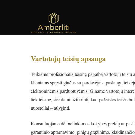
Vartotojų teisių apsauga
Teikiame profesionalią teisinę pagalbą vartotojų teisių
klientams spręsti ginčus su pardavėjais, paslaugų teikėj
elektroninėmis parduotuvėmis. Giname vartotojų interesu
tiek teisme, siekdami užtikrinti, kad pažeistos teisės būt
nuostoliai – atlyginti.
Konsultuojame dėl netinkamos kokybės prekių ar pasla
garantinio aptarnavimo, pinigų grąžinimo, klaidinanči