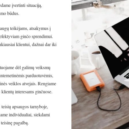
dame įvertinti situaciją,
dimo būdus.
augų teikėjams, atsakymus į
 efektyviam ginčo sprendimui.
kiausiai klientui, dažnai dar iki
ltuojame dėl galimų veiksmų
internetinėmis parduotuvėmis,
inės veiklos atvejais. Rengiame
 klientų interesams ginčuose.
 teisių apsaugos tarnyboje,
iname individualiai, siekdami
 teisinę pagalbą.