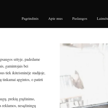
Pagrindinis
Apie mus
Paslaugos
Laimėt
 apsaugos srityje, padedame
ais, gamintojais bei
s tiek ikiteisminėje stadijoje,
ų tinkamai apgintos, o patirti
ugų, prekių grąžinimo,
os reklamos, nesąžiningų