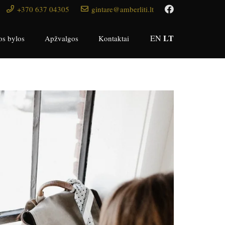
+370 637 04305
gintare@amberliti.lt
LT
EN
os bylos
Apžvalgos
Kontaktai