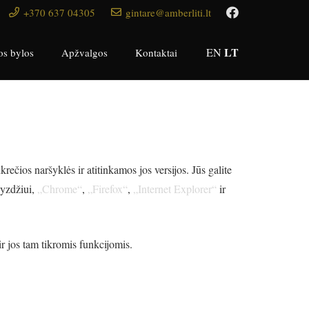
+370 637 04305
gintare@amberliti.lt
LT
EN
os bylos
Apžvalgos
Kontaktai
rečios naršyklės ir atitinkamos jos versijos. Jūs galite
vyzdžiui,
„Chrome“
,
„Firefox“
,
„Internet Explorer“
ir
r jos tam tikromis funkcijomis.