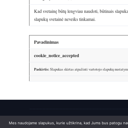
Kad svetainę būtų lengviau naudoti, būtinais slapuka
slapukų svetainė neveiks tinkamai.
Pavadinimas
cookie_notice_accepted
Paskirtis:
Slapukas skirtas atpažinti vartotojo slapukų nustatym
2026 © Tinkl
Mes naudojame slapukus, kurie užtikrina, kad Jums bus patogu naudo