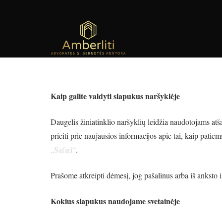
Kaip galite valdyti slapukus naršyklėje
Daugelis žiniatinklio naršyklių leidžia naudotojams atša
prieiti prie naujausios informacijos apie tai, kaip pati
„Safari“
.
Prašome atkreipti dėmesį, jog pašalinus arba iš anksto 
Kokius slapukus naudojame svetainėje