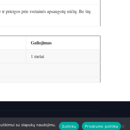
r prieigos prie svetainės apsaugotų sričių. Be šių
Galiojimas
1 metai
ų informacija
 sutikimui su slapukų naudojimu.
Sutinku
Privatumo politika