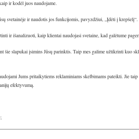
 kaip ir kodėl juos naudojame.
ūsų svetainėje ir naudotis jos funkcijomis, pavyzdžiui, „Įdėti į krepšelį“.
tinti ir išanalizuoti, kaip klientai naudojasi svetaine, kad galėtume pageri
t šie slapukai įsimins Jūsų parinktis. Taip mes galime užtikrinti kuo sk
 naudojami Jums pritaikytiems reklaminiams skelbimams pateikti. Jie taip
panijų efektyvumą.
;