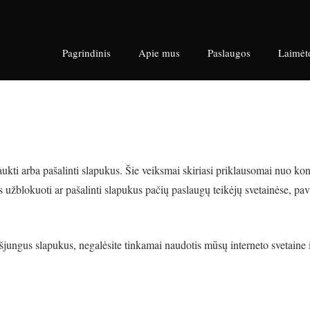
Pagrindinis
Apie mus
Paslaugos
Laimėt
ukti arba pašalinti slapukus. Šie veiksmai skiriasi priklausomai nuo konk
ems užblokuoti ar pašalinti slapukus pačių paslaugų teikėjų svetainėse, pa
išjungus slapukus, negalėsite tinkamai naudotis mūsų interneto svetaine i