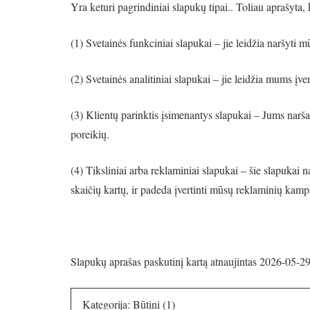
Yra keturi pagrindiniai slapukų tipai.. Toliau aprašyta,
(1) Svetainės funkciniai slapukai – jie leidžia naršyti m
(2) Svetainės analitiniai slapukai – jie leidžia mums įver
(3) Klientų parinktis įsimenantys slapukai – Jums naršan
poreikių.
(4) Tiksliniai arba reklaminiai slapukai – šie slapukai
skaičių kartų, ir padeda įvertinti mūsų reklaminių kam
Slapukų aprašas paskutinį kartą atnaujintas 2026-05-29
Kategorija: Būtini (1)