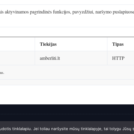
is aktyvinamos pagrindinės funkcijos, pavyzdžiui, naršymo puslapiuose i
Tiekėjas
Tipas
amberliti.lt
HTTP
us.
apių priežiūra Solution:
Svetainių priežiūra
|
Privatumo politika
|
Slapuk
tis tinklalapiu. Jei toliau naršysite mūsų tinklalapyje, tai tolygu Jūsų