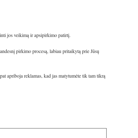
nti jos veikimą ir apsipirkimo patirtį.
landesnį pirkimo procesą, labiau pritaikytą prie Jūsų
 pat apriboja reklamas, kad jas matytumėte tik tam tikrą