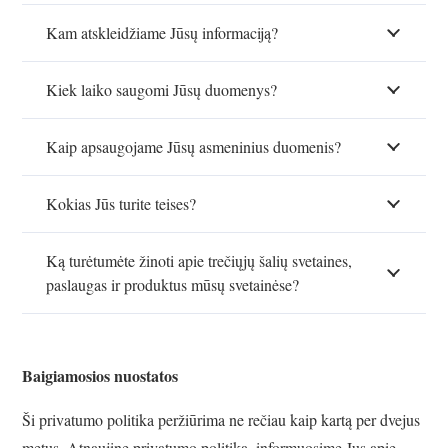
Kam atskleidžiame Jūsų informaciją?
Kiek laiko saugomi Jūsų duomenys?
Kaip apsaugojame Jūsų asmeninius duomenis?
Kokias Jūs turite teises?
Ką turėtumėte žinoti apie trečiųjų šalių svetaines,
paslaugas ir produktus mūsų svetainėse?
Baigiamosios nuostatos
Ši privatumo politika peržiūrima ne rečiau kaip kartą per dvejus
metus. Atnaujinę privatumo politiką, informuosime Jus apie,