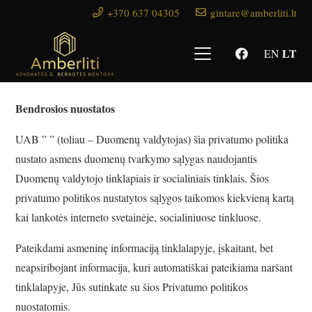
+370 637 04305
gintare@amberliti.lt
LT
EN
Bendrosios nuostatos
UAB ” ” (toliau – Duomenų valdytojas) šia privatumo politika
nustato asmens duomenų tvarkymo sąlygas naudojantis
Duomenų valdytojo tinklapiais ir socialiniais tinklais. Šios
privatumo politikos nustatytos sąlygos taikomos kiekvieną kartą
kai lankotės interneto svetainėje, socialiniuose tinkluose.
Pateikdami asmeninę informaciją tinklalapyje, įskaitant, bet
neapsiribojant informacija, kuri automatiškai pateikiama naršant
tinklalapyje, Jūs sutinkate su šios Privatumo politikos
nuostatomis.