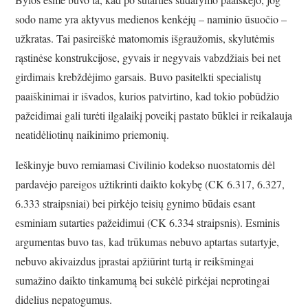
sodo name yra aktyvus medienos kenkėjų – naminio ūsuočio –
užkratas. Tai pasireiškė matomomis išgraužomis, skylutėmis
rąstinėse konstrukcijose, gyvais ir negyvais vabzdžiais bei net
girdimais krebždėjimo garsais. Buvo pasitelkti specialistų
paaiškinimai ir išvados, kurios patvirtino, kad tokio pobūdžio
pažeidimai gali turėti ilgalaikį poveikį pastato būklei ir reikalauja
neatidėliotinų naikinimo priemonių.
Ieškinyje buvo remiamasi Civilinio kodekso nuostatomis dėl
pardavėjo pareigos užtikrinti daikto kokybę (CK 6.317, 6.327,
6.333 straipsniai) bei pirkėjo teisių gynimo būdais esant
esminiam sutarties pažeidimui (CK 6.334 straipsnis). Esminis
argumentas buvo tas, kad trūkumas nebuvo aptartas sutartyje,
nebuvo akivaizdus įprastai apžiūrint turtą ir reikšmingai
sumažino daikto tinkamumą bei sukėlė pirkėjai neprotingai
didelius nepatogumus.