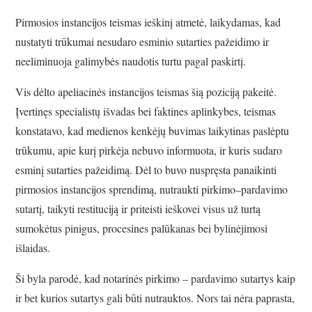
Pirmosios instancijos teismas ieškinį atmetė, laikydamas, kad
nustatyti trūkumai nesudaro esminio sutarties pažeidimo ir
neeliminuoja galimybės naudotis turtu pagal paskirtį.
Vis dėlto apeliacinės instancijos teismas šią poziciją pakeitė.
Įvertinęs specialistų išvadas bei faktines aplinkybes, teismas
konstatavo, kad medienos kenkėjų buvimas laikytinas paslėptu
trūkumu, apie kurį pirkėja nebuvo informuota, ir kuris sudaro
esminį sutarties pažeidimą. Dėl to buvo nuspręsta panaikinti
pirmosios instancijos sprendimą, nutraukti pirkimo–pardavimo
sutartį, taikyti restituciją ir priteisti ieškovei visus už turtą
sumokėtus pinigus, procesines palūkanas bei bylinėjimosi
išlaidas.
Ši byla parodė, kad notarinės pirkimo – pardavimo sutartys kaip
ir bet kurios sutartys gali būti nutrauktos. Nors tai nėra paprasta,