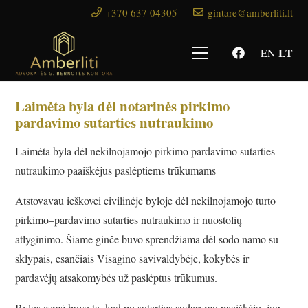
+370 637 04305
gintare@amberliti.lt
LT
EN
Laimėta byla dėl notarinės pirkimo
pardavimo sutarties nutraukimo
Laimėta byla dėl nekilnojamojo pirkimo pardavimo sutarties
nutraukimo paaiškėjus paslėptiems trūkumams
Atstovavau ieškovei civilinėje byloje dėl nekilnojamojo turto
pirkimo–pardavimo sutarties nutraukimo ir nuostolių
atlyginimo. Šiame ginče buvo sprendžiama dėl sodo namo su
sklypais, esančiais Visagino savivaldybėje, kokybės ir
pardavėjų atsakomybės už paslėptus trūkumus.
Bylos esmė buvo ta, kad po sutarties sudarymo paaiškėjo, jog